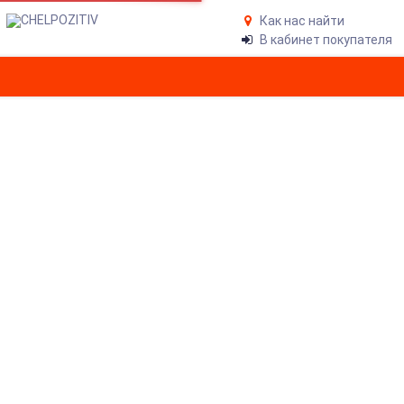
Как нас найти
В кабинет покупателя
ДЖИНСЫ ANTEATER JEANS-
BLACK
Главная
Одежда
Джинсы
Джинсы Anteater jeans-black
3 680
₽
АРТИКУЛ:
ANT20-JNS-BLK
31