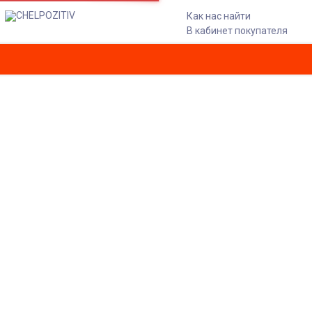
Как нас найти
В кабинет покупателя
ТОЛСТОВКА DC SHOES FELICE
14 SHERPA W PEPPERMINT
VIOLET
Главная
Одежда
Толстовки
Толстовка DC SHOES FELICE 14 SHERPA W PEPPERMINT
VIOLET
-50%