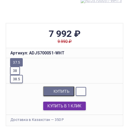
7 992
₽
9 990
₽
Артикул:
ADJS700051-WHT
37.5
38
38.5
КУПИТЬ
КУПИТЬ В 1 КЛИК
Доставка в Казахстан — 350
Р