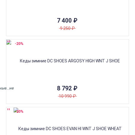
7 400
₽
9 250
₽
-20%
8 792
₽
ные...не
10 990
₽
-20%