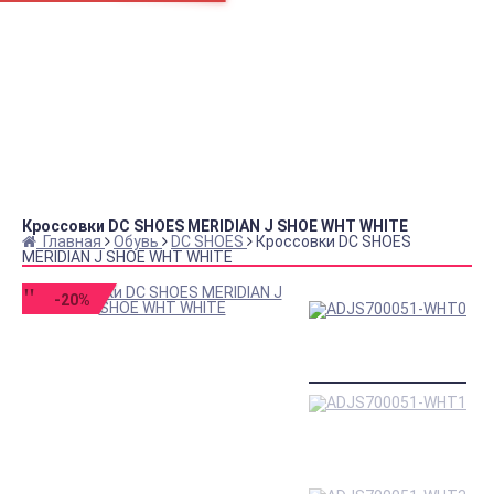
Как нас найти
В кабинет покупателя
SALE до -80%!
Аксессуары
Обувь
Одежда
Сноуборд одежда
Кеды DC
Кеды VANS
Кеды CONVERSE
Рюкзаки
Футболки
Кроссовки DC SHOES MERIDIAN J SHOE WHT WHITE
Главная
Обувь
DC SHOES
Кроссовки DC SHOES
MERIDIAN J SHOE WHT WHITE
-20%