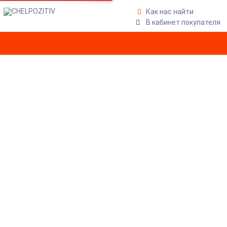
Как нас найти
В кабинет покупателя
КЕДЫ DC SHOES TONIK M
SHOE BROWN/GUM
Главная
Обувь
DC SHOES
Кеды DC SHOES TONIK M SHOE BROWN/GUM