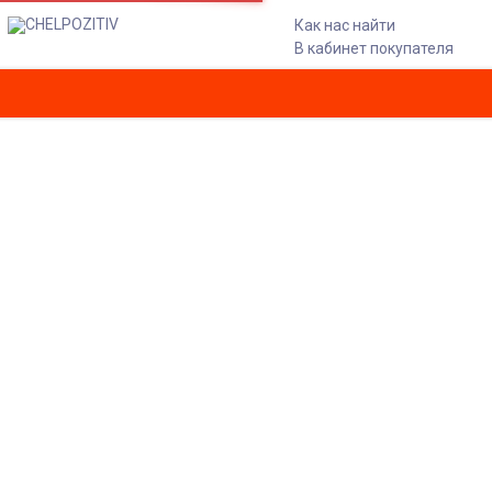
Как нас найти
В кабинет покупателя
КЕДЫ DC SHOES TRASE TX SE
M SHOE BLACK/SHADOW
Главная
Обувь
DC SHOES
Кеды DC SHOES TRASE TX SE M SHOE BLACK/SHADOW