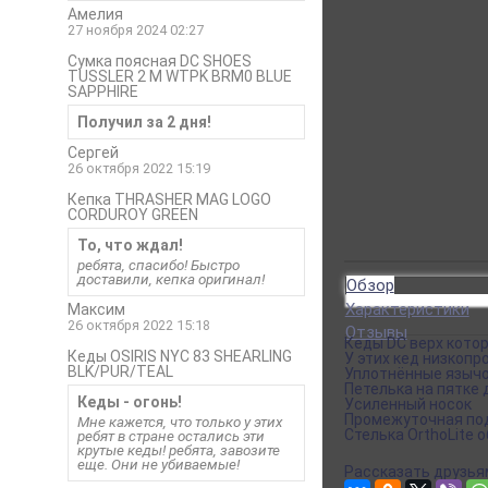
Амелия
27 ноября 2024 02:27
Сумка поясная DC SHOES
TUSSLER 2 M WTPK BRM0 BLUE
SAPPHIRE
Получил за 2 дня!
Сергей
26 октября 2022 15:19
Кепка THRASHER MAG LOGO
CORDUROY GREEN
То, что ждал!
ребята, спасибо! Быстро
доставили, кепка оригинал!
Обзор
Характеристики
Максим
26 октября 2022 15:18
Отзывы
Кеды DC верх котор
Кеды OSIRIS NYC 83 SHEARLING
У этих кед низкоп
BLK/PUR/TEAL
Уплотнённые язычо
Петелька на пятке 
Кеды - огонь!
Усиленный носок
Промежуточная под
Мне кажется, что только у этих
Стелька OrthoLite
ребят в стране остались эти
крутые кеды! ребята, завозите
еще. Они не убиваемые!
Рассказать друзья