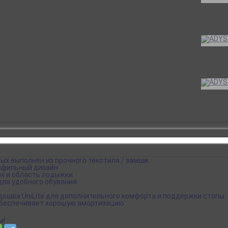
ых выполнен из прочного текстиля / замши.
рофильный дизайн
к и область лодыжки
для удобного обувания
ошва UniLite для дополнительного комфорта и поддержки стопы
 обеспечивает хорошую амортизацию
м!