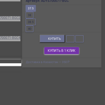
Артикул:
ADYS700071-BGC
37.5
38
38.5
40
КУПИТЬ
КУПИТЬ В 1 КЛИК
Доставка в Казахстан — 350
Р