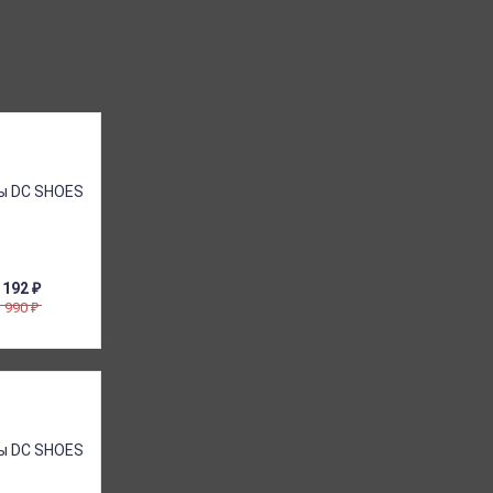
 192
₽
8 990
₽