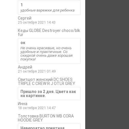
1
удобные варежки для ребенка
Сергей
25 октября 2021 14:43
Кеды GLOBE Destroyer choco/blk
fur
ок
Не очень красивые, но очень
удобные и практичные. Со
скидкой очень даже хорошая
покупка!
Андрей
21 октября 2021 01:49
Свитшот женский DC SHOES
TRIPLE C CREW R J OTLR GREY
Пришло за 2 дня. Цвета как
на картинке.
Инна
18 октября 2021 14:47
Толстовка BURTON WB CORA
HOODIE GREY
Невероятно приятная