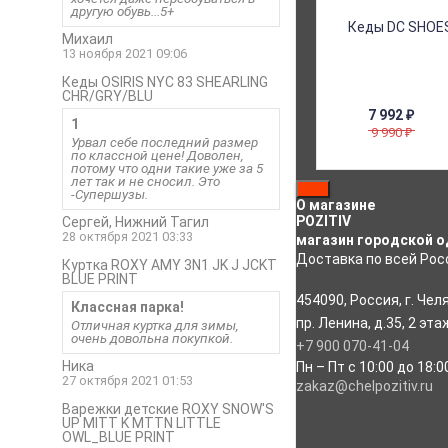
другую обувь...5+
Михаил
13 ноября 2021 09:06
Кеды OSIRIS NYC 83 SHEARLING
CHR/GRY/BLU
7 992
₽
1
9 990
₽
Урвал себе последний размер
по классной цене! Доволен,
потому что одни такие уже за 5
лет так и не сносил. Это
-Супершузы.
О магазине
POZITIV
Сергей, Нижний Тагил
28 октября 2021 03:33
магазин городской о
Доставка по всей Росс
Куртка ROXY AMY 3N1 JK J JCKT
BLUE PRINT
454090
,
Россия
,
г. Чел
Классная парка!
пр. Ленина, д.35
,
2 эта
Отличная куртка для зимы,
очень довольна покупкой.
+7 900 070-41-04
Ника
Пн – Пт с 10:00 до 18:0
27 октября 2021 01:53
zakaz@chelpozitiv.ru
Варежки детские ROXY SNOW'S
UP MITT K MTTN LITTLE
OWL_BLUE PRINT