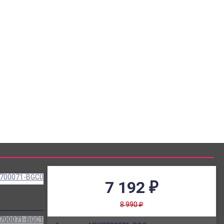
-900-0704104
-900-0704104
kaz@chelpozitiv.ru
7 192
₽
8 990
₽