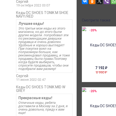
Сергей
19 октября 2022 03:07
Кеды DC SHOES TONIK M SHOE
NAVY/RED
Смотрите также
Лучшие кеды!
Это третьи мои кеды из этого
-20%
магазина, но до этого были
другие модели. попробовал эти
по рекомендации девушки
продавца и очень доволен.
Удобные и хорошо выглядят!
При покупке взял на
полразмера больше, как
рекомендовал продавец, и тоже
продавец была права.Поэтому
когда будете выбирать,
спросите продавцов, чтобы они
7 192
₽
подобрали вам размер!
8 990
₽
Сергей
11 июня 2022 02:47
Кеды DC SHOES TONIK MID W
GREY
-20%
Прекрасные кеды!
Отличные кеды, ребята
доставили в Москву за 2 дня, я
очень довольна, приду к вам
еще!