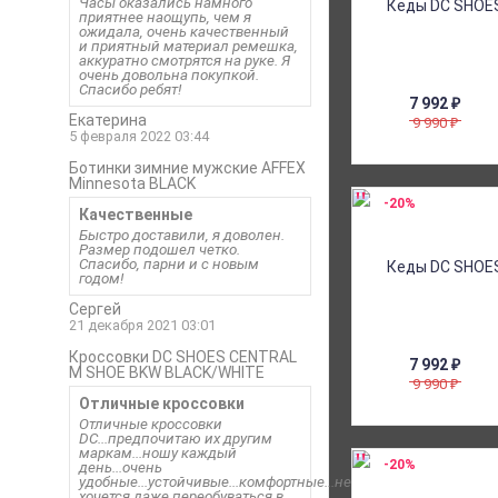
Часы оказались намного
приятнее наощупь, чем я
ожидала, очень качественный
и приятный материал ремешка,
аккуратно смотрятся на руке. Я
очень довольна покупкой.
Спасибо ребят!
7 992
₽
Екатерина
9 990
₽
5 февраля 2022 03:44
Ботинки зимние мужские AFFEX
Minnesota BLACK
-20%
Качественные
Быстро доставили, я доволен.
Размер подошел четко.
Спасибо, парни и с новым
годом!
Сергей
21 декабря 2021 03:01
Кроссовки DC SHOES CENTRAL
7 992
₽
M SHOE BKW BLACK/WHITE
9 990
₽
Отличные кроссовки
Отличные кроссовки
DC...предпочитаю их другим
маркам...ношу каждый
-20%
день...очень
удобные...устойчивые...комфортные...не
хочется даже переобуваться в