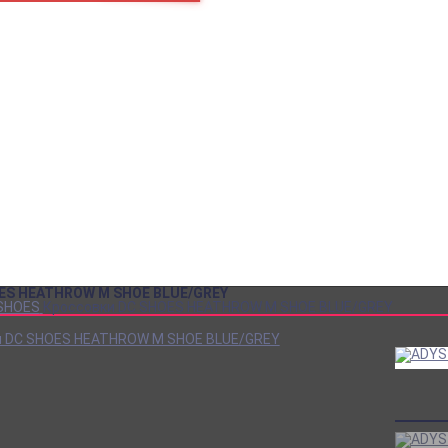
пн – пт
10:00 – 18:00
+7
Как нас найти
+7
В кабинет покупателя
za
SALE до -80%!
Аксессуары
Обувь
Одежда
Сноуборд одежда
Кеды DC
Кеды VANS
Кеды CONVERSE
Рюкзаки
Футболки
ES HEATHROW M SHOE BLUE/GREY
SHOES
Кроссовки DC SHOES HEATHROW M SHOE BLUE/GREY