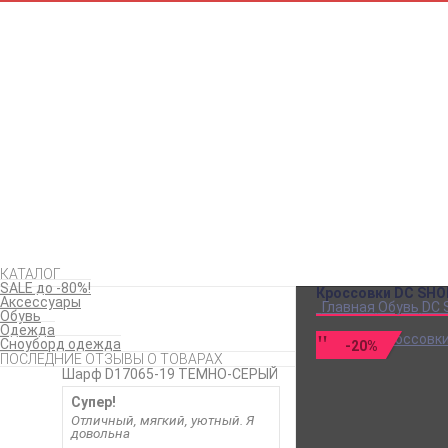
КАТАЛОГ
SALE до -80%!
Кроссовки DC SHO
Аксессуары
Главная
Обувь
DC 
Обувь
Одежда
Сноуборд одежда
-20%
ПОСЛЕДНИЕ ОТЗЫВЫ О ТОВАРАХ
Шарф D17065-19 ТЕМНО-СЕРЫЙ
Супер!
Отличный, мягкий, уютный. Я
довольна