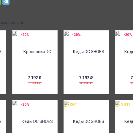
СРАВНИТЬ ВСЕ
-20%
-20%
-20%
7 192
₽
7 192
₽
7
8 990
8 990
₽
₽
-20%
ХИТ!
ХИТ!