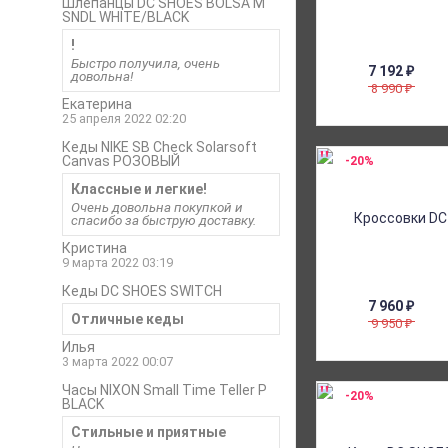
Шлепанцы DC SHOES BOLSA M
SNDL WHITE/BLACK
!
Быстро получила, очень
7 192
₽
довольна!
8 990
₽
Екатерина
25 апреля 2022 02:20
Кеды NIKE SB Check Solarsoft
Canvas РОЗОВЫЙ
-20%
Классные и легкие!
Очень довольна покупкой и
спасибо за быструю доставку.
Кристина
9 марта 2022 03:19
Кеды DC SHOES SWITCH
7 960
₽
Отличные кеды
9 950
₽
Илья
3 марта 2022 00:07
Часы NIXON Small Time Teller P
-20%
BLACK
Стильные и приятные