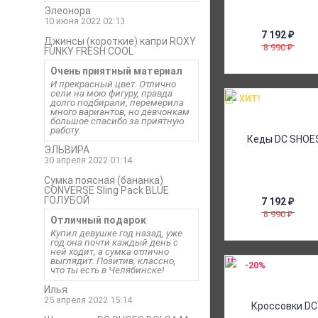
Элеонора
10 июня 2022 02:13
7 192
₽
Джинсы (короткие) капри ROXY
8 990
₽
FUNKY FRESH COOL
Очень приятный материал
И прекрасный цвет. Отлично
сели на мою фигуру, правда
ХИТ!
долго подбирали, перемерила
много вариантов, но девчонкам
большое спасибо за приятную
работу.
ЭЛЬВИРА
30 апреля 2022 01:14
Сумка поясная (бананка)
CONVERSE Sling Pack BLUE
ГОЛУБОЙ
7 192
₽
8 990
₽
Отличный подарок
Купил девушке год назад, уже
год она почти каждый день с
ней ходит, а сумка отлично
выглядит. Позитив, классно,
-20%
что ты есть в Челябинске!
Илья
25 апреля 2022 15:14