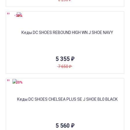
-30%
ные...не
5 355
₽
7 650
₽
-20%
5 560
₽