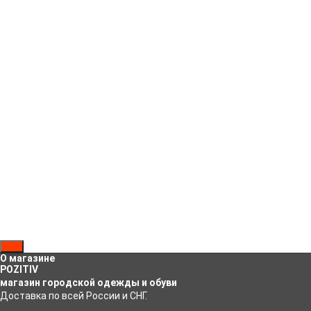
КУПИТЬ В 1 КЛИК
Доставка в Казахстан — 350
Р
Обзор
Характеристики
Отзывы
Прекрасные зимние кеды для регионов с не очень холодной
зимой, а там, где зима суровая, они отлично пододойдут для
тех. кто ездит на автомобиле или для межсезонья. Удобные,
стильные зимние ботинки классического стиля отлично
впишутся в дресс-код любого учебного заведения или даже
организации со строгими правилами.
Рассказать друзьям!
О магазине
POZITIV
магазин городской одежды и обуви
Доставка по всей России и СНГ.