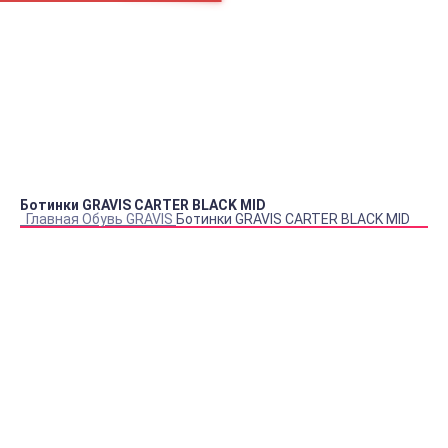
Как нас найти
В кабинет покупателя
SALE до -80%!
Аксессуары
Обувь
Одежда
Сноуборд одежда
Кеды DC
Кеды VANS
Кеды CONVERSE
Рюкзаки
Футболки
Ботинки GRAVIS CARTER BLACK MID
Главная
Обувь
GRAVIS
Ботинки GRAVIS CARTER BLACK MID