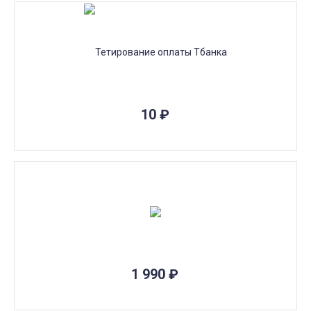
10
₽
1 990
₽