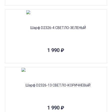
ные...не
1 990
₽
1 990
₽