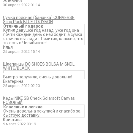
ЭЛЬВИРА
30 апреля 2022 01:14
Сумка поясная (бананка) CONVERSE
Sling Pack BLUE ГОЛУБОЙ
Отличный подарок
Купил девушке год назад, уже год она
почти каждый день с ней ходит, а сумка
отлично выглядит. Позитив, классно, что
ты есть в Челябинске!
Илья
25 апреля 2022 15:14
Шлепанцы DC SHOES BOLSA M SNDL
WHITE/BLACK
!
Быстро получила, очень довольна!
Екатерина
25 апреля 2022 02:20
Кеды NIKE SB Check Solarsoft Canvas
РОЗОВЫЙ
Классные и легкие!
Очень довольна покупкой и спасибо за
быструю доставку.
Кристина
9 марта 2022 03:19