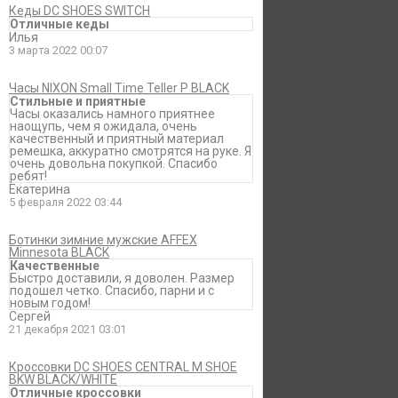
Кеды DC SHOES SWITCH
Отличные кеды
Илья
3 марта 2022 00:07
Часы NIXON Small Time Teller P BLACK
Стильные и приятные
Часы оказались намного приятнее
наощупь, чем я ожидала, очень
качественный и приятный материал
ремешка, аккуратно смотрятся на руке. Я
очень довольна покупкой. Спасибо
ребят!
Екатерина
5 февраля 2022 03:44
Ботинки зимние мужские AFFEX
Minnesota BLACK
Качественные
Быстро доставили, я доволен. Размер
подошел четко. Спасибо, парни и с
новым годом!
Сергей
21 декабря 2021 03:01
Кроссовки DC SHOES CENTRAL M SHOE
BKW BLACK/WHITE
Отличные кроссовки