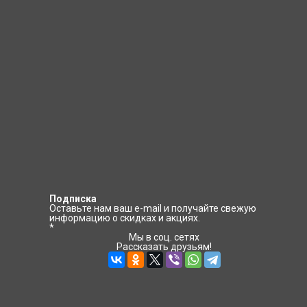
...
КУПИТЬ
КУПИТЬ В 1 КЛИК
Доставка в Казахстан — 350
Р
КУПИТЬ В 1 КЛИК
Подписка
Оставьте нам ваш e-mail и получайте свежую
информацию о скидках и акциях.
*
Мы в соц. сетях
Рассказать друзьям!