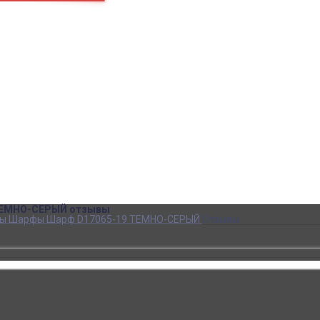
пн – пт
10:00 – 18:00
+7
Как нас найти
+7
В кабинет покупателя
za
SALE до -80%!
Аксессуары
Обувь
Одежда
Сноуборд одежда
Кеды DC
Кеды VANS
Кеды CONVERSE
Рюкзаки
Футболки
ТЕМНО-СЕРЫЙ отзывы
ры
Шарфы
Шарф D17065-19 ТЕМНО-СЕРЫЙ
Отзывы
уютный. Я довольна