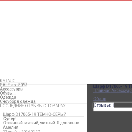
КАТАЛОГ
SALE до -80%!
Шарф D17065-19 
Аксессуары
Главная
Аксессуа
Обувь
Одежда
Обзор
Сноуборд одежда
Отзывы: 1
ПОСЛЕДНИЕ ОТЗЫВЫ О ТОВАРАХ
Шарф D17065-19 ТЕМНО-СЕРЫЙ
Супер!
Отличный, мягкий, уютный. Я довольна
Супер!
Амелия
Отличный, мягкий, 
27 ноября 2024 02:27