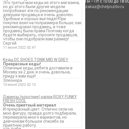
Пн – Пт с 10:00 до 18:0
Это третьи мои кеды из этого магазина,
но до этого были другие модели.
zakaz@chelpozitiv.ru
попробовал эти по рекомендации
девушки продавца и очень доволен.
Удобные и хорошо выглядят!При
покупке взял на полразмера больше, как
рекомендовал продавец, и тоже
продавец была права.Поэтому когда
будете выбирать, спросите продавцов,
чтобы они подобрали вам размер!
Сергей
11 июня 2022 02:47
Кеды DC SHOES TONIK MID W GREY
Прекрасные кеды!
Отличные кеды, ребята доставили в
Москву за 2 дня, я очень довольна,
приду к вам еще!
Элеонора
10 июня 2022 02:13
Джинсы (короткие) капри ROXY FUNKY
FRESH COOL
Очень приятный материал
И прекрасный цвет. Отлично сели на
мою фигуру, правда долго подбирали,
перемерила много вариантов, но
девчонкам большое спасибо за
приятную работу.