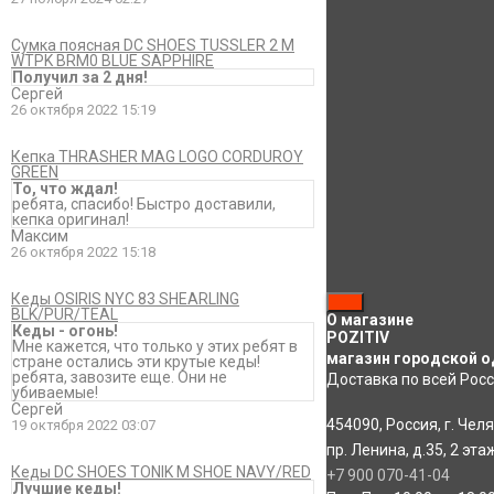
Амелия
27 ноября 2024 02:
Сумка поясная DC SHOES TUSSLER 2 M
ОТВЕТИТЬ
WTPK BRM0 BLUE SAPPHIRE
Получил за 2 дня!
Сергей
26 октября 2022 15:19
Кепка THRASHER MAG LOGO CORDUROY
GREEN
То, что ждал!
ребята, спасибо! Быстро доставили,
кепка оригинал!
Максим
26 октября 2022 15:18
Кеды OSIRIS NYC 83 SHEARLING
BLK/PUR/TEAL
О магазине
Кеды - огонь!
POZITIV
Мне кажется, что только у этих ребят в
магазин городской о
стране остались эти крутые кеды!
ребята, завозите еще. Они не
Доставка по всей Росс
убиваемые!
Сергей
454090
,
Россия
,
г. Чел
19 октября 2022 03:07
пр. Ленина, д.35
,
2 эта
Кеды DC SHOES TONIK M SHOE NAVY/RED
+7 900 070-41-04
Лучшие кеды!