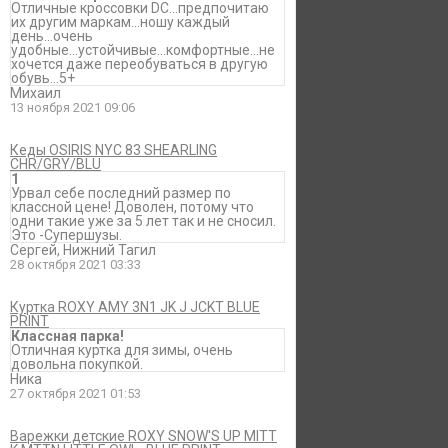
Отличные кроссовки DC...предпочитаю
их другим маркам...ношу каждый
день...очень
удобные...устойчивые...комфортные...не
хочется даже переобуваться в другую
обувь...5+
Михаил
13 ноября 2021 09:06
Кеды OSIRIS NYC 83 SHEARLING
CHR/GRY/BLU
1
Урвал себе последний размер по
классной цене! Доволен, потому что
одни такие уже за 5 лет так и не сносил.
Это -Супершузы.
Сергей, Нижний Тагил
28 октября 2021 03:33
Куртка ROXY AMY 3N1 JK J JCKT BLUE
PRINT
Классная парка!
Отличная куртка для зимы, очень
довольна покупкой.
Ника
27 октября 2021 01:53
Варежки детские ROXY SNOW'S UP MITT