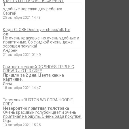
K MTTN LITTLE OWL_BLUE PRINT
1
удобные варежки для ребенка
Сергей
25 октября 2021 14:43
Кеды GLOBE Destroyer choco/blk fur
ок
Не очень красивые, но очень удобные и
практичные. Со скидкой очень даже
хорошая покупка!
Андрей
21 октября 2021 01:49
Свитшот женский DC SHOES TRIPLE C
CREW R J OTLR GREY
Пришло за 2 дня. Цвета как на
картинке.
Инна
18 октября 2021 14:47
Толстовка BURTON WB CORA HOODIE
GREY
Невероятно приятная толстовка
Очень красивый голубой цвет и очень
приятная на ощупь. Очень рада покупке!
Olga
13 октября 2021 15:25