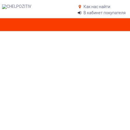
Как нас найти
В кабинет покупателя
РЮКЗАК DAKINE GARDEN 20L
SCARLETT
Главная
Аксессуары
Рюкзаки
Рюкзак DAKINE GARDEN 20L SCARLETT
4 440
₽
АРТИКУЛ:
08210050-SCARLETT
Купить