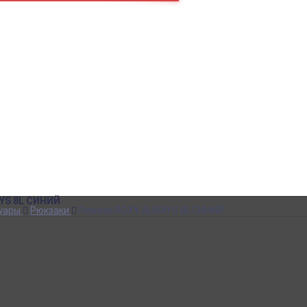
пн – пт
10:00 – 18:00
Как нас найти
В кабинет покупателя
SALE до -80%!
Аксессуары
Обувь
Одежда
Сноуборд одежда
Кеды DC
Кеды VANS
Кеды CONVERSE
Рюкзаки
Футболки
YS 8L СИНИЙ
уары
Рюкзаки
Рюкзак ROXY ALWAYS 8L СИНИЙ