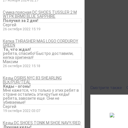
27 ноября 2024 02:27
Сумка поясная DC SHOES TUSSLER 2 M
WTPK BRM0 BLUE SAPPHIRE
Получил за 2 дня!
Сергей
26 октября 2022 15:19
Характеристики
Кепка THRASHER MAG LOGO CORDUROY
Отзывы
GREEN
Бренд
ROXY
То, что ждал!
ребята, спасибо! Быстро доставили,
Пол
Женский
кепка оригинал!
Цвет (eng)
СИНИЙ
Максим
26 октября 2022 15:18
Рассказать друзья
Кеды OSIRIS NYC 83 SHEARLING
BLK/PUR/TEAL
Кеды - огонь!
Смотрите также
Мне кажется, что только у этих ребят в
стране остались эти крутые кеды!
ребята, завозите еще. Они не
убиваемые!
Сергей
19 октября 2022 03:07
Кеды DC SHOES TONIK M SHOE NAVY/RED
Лучшие кеды!