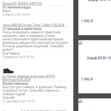
Кеды DC SHOES SWITCH
Отличные кеды
Илья
3 марта 2022 00:07
1 990
₽
Часы NIXON Small Time Teller P BLACK
Стильные и приятные
Часы оказались намного приятнее
наощупь, чем я ожидала, очень
качественный и приятный материал
ремешка, аккуратно смотрятся на руке.
Я очень довольна покупкой. Спасибо
ребят!
Екатерина
5 февраля 2022 03:44
Ботинки зимние мужские AFFEX
1 990
₽
Minnesota BLACK
Качественные
Быстро доставили, я доволен. Размер
подошел четко. Спасибо, парни и с
новым годом!
Сергей
21 декабря 2021 03:01