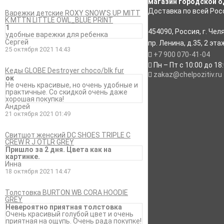
магазин городской о
Доставка по всей Росс
Варежки детские ROXY SNOW'S UP MITT
K MTTN LITTLE OWL_BLUE PRINT
1
454090
,
Россия
,
г. Чел
удобные варежки для ребенка
Сергей
пр. Ленина, д.35
,
2 эта
25 октября 2021 14:43
+7 900 070-41-04
Пн – Пт с 10:00 до 18
Кеды GLOBE Destroyer choco/blk fur
zakaz@chelpozitiv.ru
ок
Не очень красивые, но очень удобные и
практичные. Со скидкой очень даже
хорошая покупка!
Андрей
21 октября 2021 01:49
Свитшот женский DC SHOES TRIPLE C
CREW R J OTLR GREY
Пришло за 2 дня. Цвета как на
картинке.
Инна
18 октября 2021 14:47
Толстовка BURTON WB CORA HOODIE
GREY
Невероятно приятная толстовка
Очень красивый голубой цвет и очень
приятная на ощупь. Очень рада покупке!