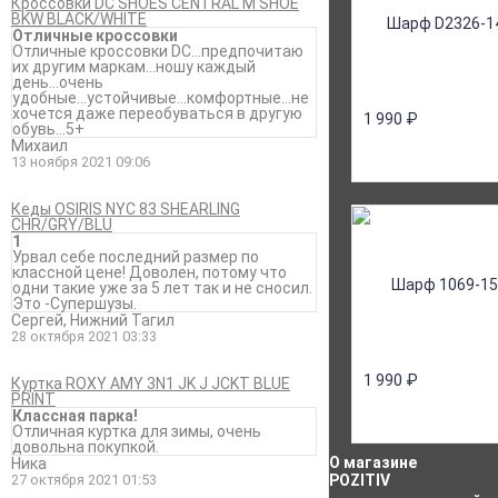
Кроссовки DC SHOES CENTRAL M SHOE
BKW BLACK/WHITE
Отличные кроссовки
Отличные кроссовки DC...предпочитаю
их другим маркам...ношу каждый
день...очень
удобные...устойчивые...комфортные...не
хочется даже переобуваться в другую
1 990
₽
обувь...5+
Михаил
13 ноября 2021 09:06
Кеды OSIRIS NYC 83 SHEARLING
CHR/GRY/BLU
1
Урвал себе последний размер по
классной цене! Доволен, потому что
одни такие уже за 5 лет так и не сносил.
Это -Супершузы.
Сергей, Нижний Тагил
28 октября 2021 03:33
1 990
₽
Куртка ROXY AMY 3N1 JK J JCKT BLUE
PRINT
Классная парка!
Отличная куртка для зимы, очень
довольна покупкой.
О магазине
Ника
27 октября 2021 01:53
POZITIV