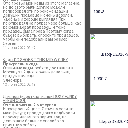
Это третьи мои кеды из этого магазина,
но до этого были другие модели.
попробовал эти по рекомендации
100
₽
девушки продавца и очень доволен.
Удобные и хорошо выглядят!При
покупке взял на полразмера больше, как
рекомендовал продавец, и тоже
продавец была права.Поэтому когда
будете выбирать, спросите продавцов,
чтобы они подобрали вам размер!
Сергей
11 июня 2022 02:47
Кеды DC SHOES TONIK MID W GREY
Прекрасные кеды!
Отличные кеды, ребята доставили в
Москву за 2 дня, я очень довольна,
приду к вам еще!
1 990
₽
Элеонора
10 июня 2022 02:13
Джинсы (короткие) капри ROXY FUNKY
FRESH COOL
Очень приятный материал
И прекрасный цвет. Отлично сели на
мою фигуру, правда долго подбирали,
перемерила много вариантов, но
девчонкам большое спасибо за
приятную работу.