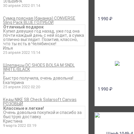
ЭЛЬВИРА
30 апреля 2022 01:14
Сумка поясная (бананка) CONVERSE
1 990
₽
Sling Pack BLUE ГОЛУБОЙ
Отличный подарок
Купил девушке год назад, уже год она
почти каждый день с ней ходит, а сумка
отлично выглядит. Позитив, классно,
что ты есть в Челябинске!
Илья
25 апреля 2022 15:14
Шлепанцы DC SHOES BOLSA M SNDL
WHITE/BLACK
!
Быстро получила, очень довольна!
Екатерина
25 апреля 2022 02:20
1 990
₽
Кеды NIKE SB Check Solarsoft Canvas
РОЗОВЫЙ
Классные и легкие!
Очень довольна покупкой и спасибо за
быструю доставку.
Кристина
9 марта 2022 03:19