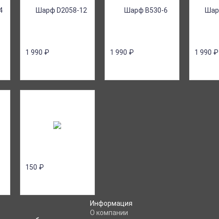
1 990
₽
1 990
₽
1 990
₽
150
₽
Информация
O компании