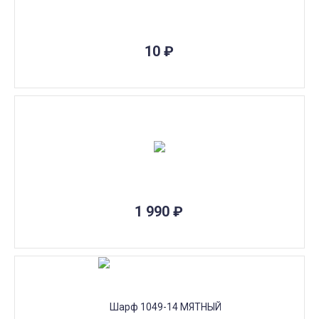
10
₽
1 990
₽