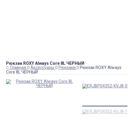
Как нас найти
В кабинет покупателя
SALE до -80%!
Аксессуары
Обувь
Одежда
Сноуборд одежда
Кеды DC
Кеды VANS
Кеды CONVERSE
Рюкзаки
Футболки
Рюкзак ROXY Always Core 8L ЧЕРНЫЙ
Главная
Аксессуары
Рюкзаки
Рюкзак ROXY Always
Core 8L ЧЕРНЫЙ