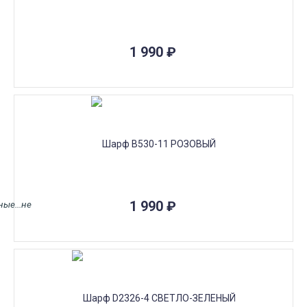
1 990
₽
1 990
₽
ные...не