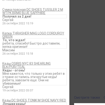
Сумка поясная DC SHOES TUSSLER 2 M
WTPK BRM0 BLUE SAPPHIRE
Получил за 2 дня!
Сергей
26 октября 2022 15:19
Кепка THRASHER MAG LOGO CORDUROY
GREEN
То, что ждал!
ребята, спасибо! Быстро доставили,
кепка оригинал!
Максим
26 октября 2022 15:18
Характеристики
Отзывы
Кеды OSIRIS NYC 83 SHEARLING
Бренд
BURTON
BLK/PUR/TEAL
Пол
Унисекс
Кеды - огонь!
Мне кажется, что только у этих ребят в
Цвет (eng)
СИНИЙ
стране остались эти крутые кеды!
ребята, завозите еще. Они не
Рассказать друзья
убиваемые!
Сергей
19 октября 2022 03:07
Смотрите также
Кеды DC SHOES TONIK M SHOE NAVY/RED
Лучшие кеды!