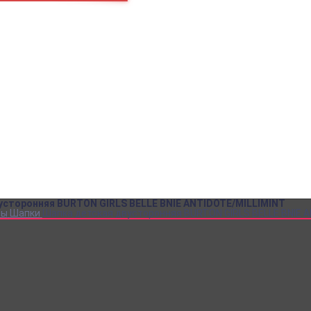
пн – пт
10:00 – 18:00
+7
Как нас найти
+7
В кабинет покупателя
za
SALE до -80%!
Аксессуары
Обувь
Одежда
Сноуборд одежда
Кеды DC
Кеды VANS
Кеды CONVERSE
Рюкзаки
Футболки
усторонняя BURTON GIRLS BELLE BNIE ANTIDOTE/MILLIMINT
ры
Шапки
Шапка детская двусторонняя BURTON GIRLS BELLE BNIE 