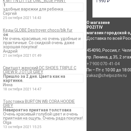
K MTTN LITTLE OWL_BLUE PRINT
1 990
₽
1
удобные варежки для ребенка
Сергей
25 октября 2021 14:43
О магазине
POZITIV
Кеды GLOBE Destroyer choco/blk fur
магазин городской о
ок
Доставка по всей Росс
Не очень красивые, но очень удобные и
практичные. Со скидкой очень даже
хорошая покупка!
454090
,
Россия
,
г. Чел
Андрей
21 октября 2021 01:49
пр. Ленина, д.35
,
2 эта
+7 900 070-41-04
Свитшот женский DC SHOES TRIPLE C
Пн – Пт с 10:00 до 18:0
CREW R J OTLR GREY
zakaz@chelpozitiv.ru
Пришло за 2 дня. Цвета как на
картинке.
Инна
18 октября 2021 14:47
Толстовка BURTON WB CORA HOODIE
GREY
Невероятно приятная толстовка
Очень красивый голубой цвет и очень
приятная на ощупь. Очень рада покупке!
Olga
13 октября 2021 15:25