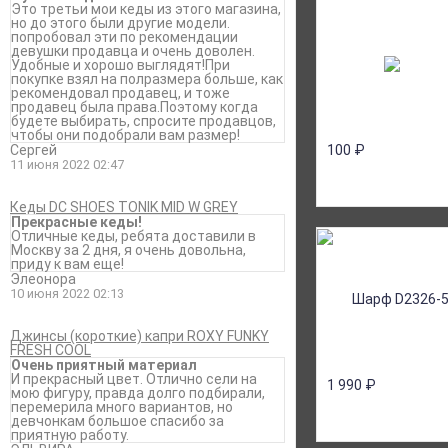
Это третьи мои кеды из этого магазина,
но до этого были другие модели.
попробовал эти по рекомендации
девушки продавца и очень доволен.
Удобные и хорошо выглядят!При
покупке взял на полразмера больше, как
рекомендовал продавец, и тоже
продавец была права.Поэтому когда
будете выбирать, спросите продавцов,
чтобы они подобрали вам размер!
Сергей
100
₽
11 июня 2022 02:47
Кеды DC SHOES TONIK MID W GREY
Прекрасные кеды!
Отличные кеды, ребята доставили в
Москву за 2 дня, я очень довольна,
приду к вам еще!
Элеонора
10 июня 2022 02:13
Джинсы (короткие) капри ROXY FUNKY
FRESH COOL
Очень приятный материал
И прекрасный цвет. Отлично сели на
1 990
₽
мою фигуру, правда долго подбирали,
перемерила много вариантов, но
девчонкам большое спасибо за
приятную работу.