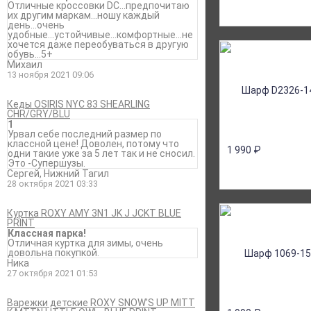
Отличные кроссовки DC...предпочитаю
их другим маркам...ношу каждый
день...очень
удобные...устойчивые...комфортные...не
хочется даже переобуваться в другую
обувь...5+
Михаил
13 ноября 2021 09:06
Кеды OSIRIS NYC 83 SHEARLING
CHR/GRY/BLU
1
Урвал себе последний размер по
классной цене! Доволен, потому что
1 990
₽
одни такие уже за 5 лет так и не сносил.
Это -Супершузы.
Сергей, Нижний Тагил
28 октября 2021 03:33
Куртка ROXY AMY 3N1 JK J JCKT BLUE
PRINT
Классная парка!
Отличная куртка для зимы, очень
довольна покупкой.
Ника
27 октября 2021 01:53
Варежки детские ROXY SNOW'S UP MITT