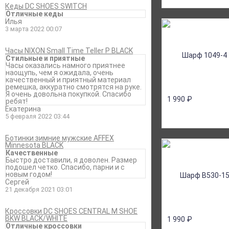
Кеды DC SHOES SWITCH
Отличные кеды
Илья
3 марта 2022 00:07
Часы NIXON Small Time Teller P BLACK
Стильные и приятные
Часы оказались намного приятнее
наощупь, чем я ожидала, очень
качественный и приятный материал
ремешка, аккуратно смотрятся на руке.
Я очень довольна покупкой. Спасибо
1 990
₽
ребят!
Екатерина
5 февраля 2022 03:44
Ботинки зимние мужские AFFEX
Minnesota BLACK
Качественные
Быстро доставили, я доволен. Размер
подошел четко. Спасибо, парни и с
новым годом!
Сергей
21 декабря 2021 03:01
Кроссовки DC SHOES CENTRAL M SHOE
BKW BLACK/WHITE
1 990
₽
Отличные кроссовки