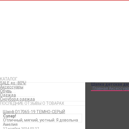
КАТАЛОГ
SALE до -80%!
Шапка детская дв
Аксессуары
Главная
Аксессуа
Обувь
Одежда
Сноуборд одежда
ПОСЛЕДНИЕ ОТЗЫВЫ О ТОВАРАХ
Шарф D17065-19 ТЕМНО-СЕРЫЙ
Супер!
Отличный, мягкий, уютный. Я довольна
Амелия
27 ноября 2024 02:27