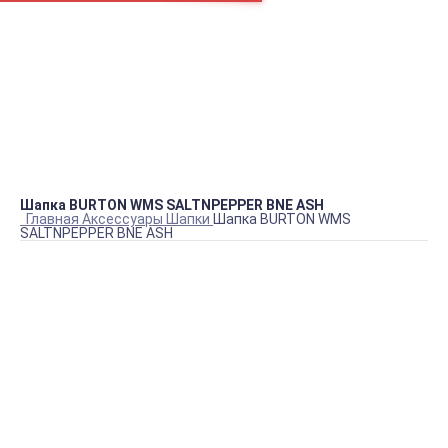
Как нас найти
В кабинет покупателя
SALE до -80%!
Аксессуары
Обувь
Одежда
Сноуборд одежда
Кеды DC
Кеды VANS
Кеды CONVERSE
Рюкзаки
Футболки
Шапка BURTON WMS SALTNPEPPER BNE ASH
Главная
Аксессуары
Шапки
Шапка BURTON WMS
SALTNPEPPER BNE ASH