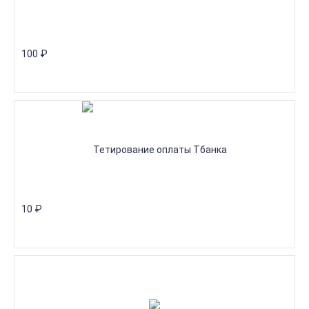
100
₽
10
₽