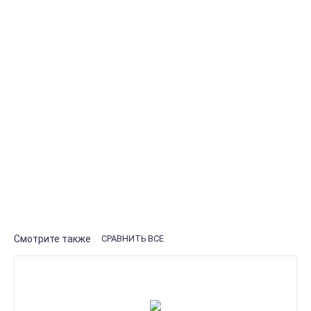
КУПИТЬ В 1 КЛИК
Доставка в Казахстан — 350
Р
Характеристики
Отзывы
Бренд
BURTON
Пол
Унисекс
Цвет (eng)
КОРИЧНЕВЫЙ
Состав
100% акрил
Рассказать друзьям!
Смотрите также
СРАВНИТЬ ВСЕ