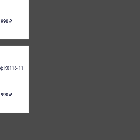
 990
₽
 990
₽