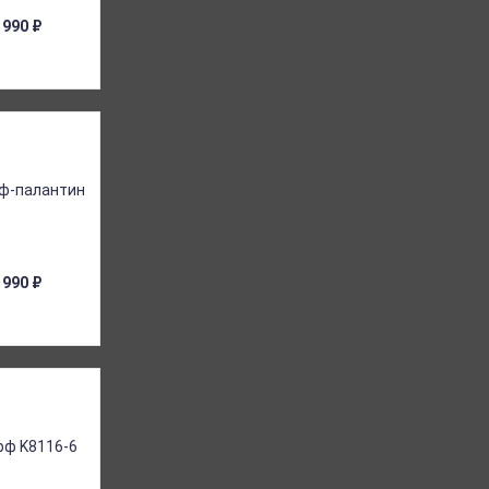
 990
₽
 990
₽