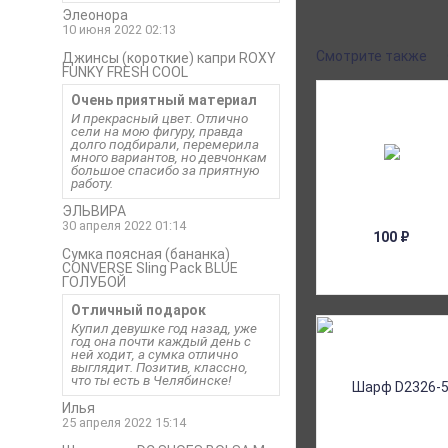
Элеонора
10 июня 2022 02:13
Смотрите также
Джинсы (короткие) капри ROXY
FUNKY FRESH COOL
Очень приятный материал
И прекрасный цвет. Отлично
сели на мою фигуру, правда
долго подбирали, перемерила
много вариантов, но девчонкам
большое спасибо за приятную
работу.
ЭЛЬВИРА
30 апреля 2022 01:14
100
₽
Сумка поясная (бананка)
CONVERSE Sling Pack BLUE
ГОЛУБОЙ
Отличный подарок
Купил девушке год назад, уже
год она почти каждый день с
ней ходит, а сумка отлично
выглядит. Позитив, классно,
что ты есть в Челябинске!
Илья
25 апреля 2022 15:14