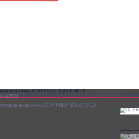
пн – пт
10:00 – 18:00
+7
Как нас найти
+7
В кабинет покупателя
za
SALE до -80%!
Аксессуары
Обувь
Одежда
Сноуборд одежда
Кеды DC
Кеды VANS
Кеды CONVERSE
Рюкзаки
Футболки
ленькая очень ROXY POLLY BEANIE MKJ0
ры
Шапки
Шапка детская маленькая очень ROXY POLLY BEANIE MKJ