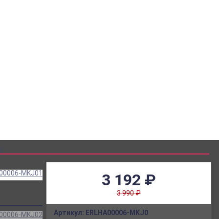
-900-0704104
-900-0704104
kaz@chelpozitiv.ru
0
3 192
₽
3 990
₽
Артикул:
ERLHA00006-MKJ0