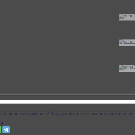
 на девочку примерно 2-3 года, внутри утеплитель из синтетическ
м!