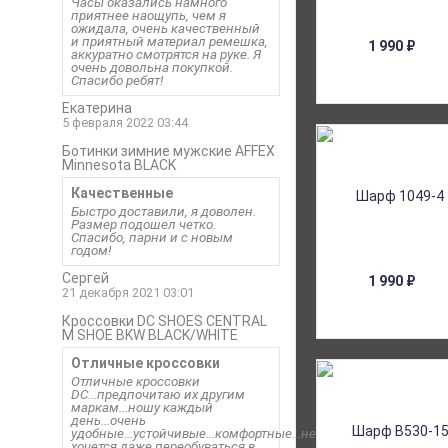
Часы оказались намного
приятнее наощупь, чем я
ожидала, очень качественный
и приятный материал ремешка,
1 990
₽
аккуратно смотрятся на руке. Я
очень довольна покупкой.
Спасибо ребят!
Екатерина
5 февраля 2022 03:44
Ботинки зимние мужские AFFEX
Minnesota BLACK
Качественные
Быстро доставили, я доволен.
Размер подошел четко.
Спасибо, парни и с новым
годом!
Сергей
1 990
₽
21 декабря 2021 03:01
Кроссовки DC SHOES CENTRAL
M SHOE BKW BLACK/WHITE
Отличные кроссовки
Отличные кроссовки
DC...предпочитаю их другим
маркам...ношу каждый
день...очень
удобные...устойчивые...комфортные...не
хочется даже переобуваться в