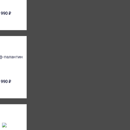
 990
₽
 990
₽