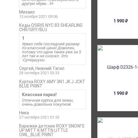
другую обувь...5+
Михаил
13 ноября 2021 09:06
1 990
₽
Кеды OSIRIS NYC 83 SHEARLING
CHR/GRY/BLU
1
Урвал себе последний размер
по классной цене! Доволен,
потому что одни такие уже за 5
лет так и не сносил. Это
-Супершузы.
Сергей, Нижний Тагил
28 октября 2021 03:33
Куртка ROXY AMY 3N1 JK J JCKT
BLUE PRINT
1 990
₽
Классная парка!
Отличная куртка для зимы,
очень довольна покупкой.
Ника
27 октября 2021 01:53
Варежки детские ROXY SNOW'S
UP MITT K MTTN LITTLE
OWL_BLUE PRINT