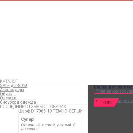
КАТАЛОГ
SALE до -80%!
Шапка детская ма
Аксессуары
Главная
Аксессуа
Обувь
Одежда
Сноуборд одежда
-20%
ПОСЛЕДНИЕ ОТЗЫВЫ О ТОВАРАХ
Шарф D17065-19 ТЕМНО-СЕРЫЙ
Супер!
Отличный, мягкий, уютный. Я
довольна