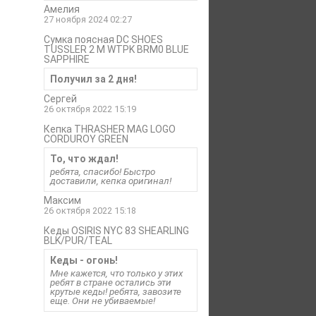
Амелия
27 ноября 2024 02:27
Сумка поясная DC SHOES
TUSSLER 2 M WTPK BRM0 BLUE
SAPPHIRE
Получил за 2 дня!
Сергей
26 октября 2022 15:19
Кепка THRASHER MAG LOGO
CORDUROY GREEN
То, что ждал!
ребята, спасибо! Быстро
доставили, кепка оригинал!
Максим
26 октября 2022 15:18
Кеды OSIRIS NYC 83 SHEARLING
BLK/PUR/TEAL
Кеды - огонь!
Мне кажется, что только у этих
ребят в стране остались эти
крутые кеды! ребята, завозите
еще. Они не убиваемые!