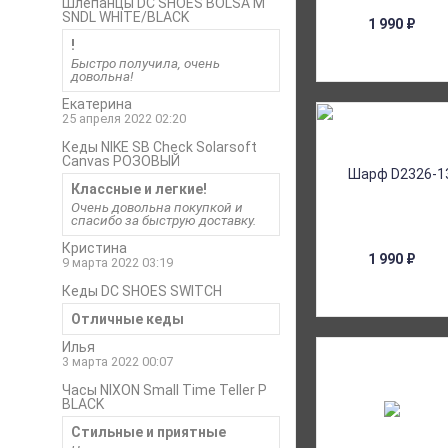
Шлепанцы DC SHOES BOLSA M
SNDL WHITE/BLACK
1 990
₽
!
Быстро получила, очень
довольна!
Екатерина
25 апреля 2022 02:20
Кеды NIKE SB Check Solarsoft
Canvas РОЗОВЫЙ
Классные и легкие!
Очень довольна покупкой и
спасибо за быструю доставку.
Кристина
1 990
₽
9 марта 2022 03:19
Кеды DC SHOES SWITCH
Отличные кеды
Илья
3 марта 2022 00:07
Часы NIXON Small Time Teller P
BLACK
Стильные и приятные