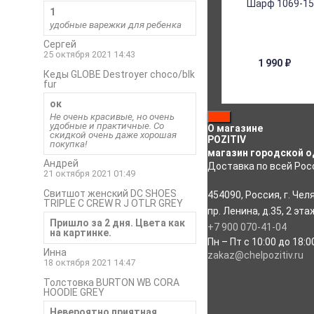
1
удобные варежки для ребенка
Сергей
25 октября 2021 14:43
1 990
₽
Кеды GLOBE Destroyer choco/blk
fur
ок
Не очень красивые, но очень
удобные и практичные. Со
О магазине
скидкой очень даже хорошая
POZITIV
покупка!
магазин городской о
Андрей
Доставка по всей Росс
21 октября 2021 01:49
Свитшот женский DC SHOES
454090
,
Россия
,
г. Чел
TRIPLE C CREW R J OTLR GREY
пр. Ленина, д.35
,
2 эта
Пришло за 2 дня. Цвета как
+7 900 070-41-04
на картинке.
Пн – Пт с 10:00 до 18:0
Инна
zakaz@chelpozitiv.ru
18 октября 2021 14:47
Толстовка BURTON WB CORA
HOODIE GREY
Невероятно приятная