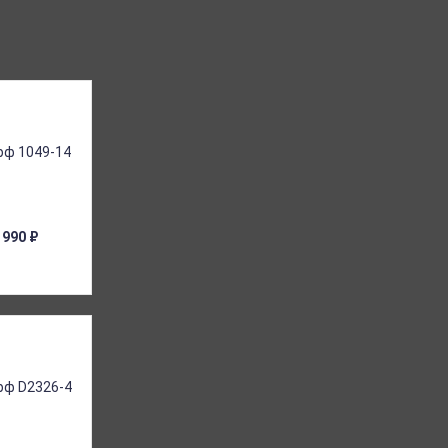
 990
₽