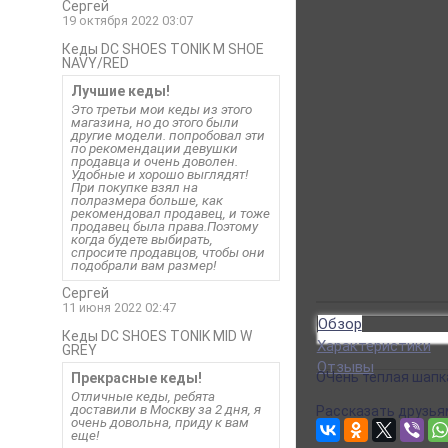
Сергей
19 октября 2022 03:07
Кеды DC SHOES TONIK M SHOE
NAVY/RED
Лучшие кеды!
Это третьи мои кеды из этого
магазина, но до этого были
другие модели. попробовал эти
по рекомендации девушки
продавца и очень доволен.
Удобные и хорошо выглядят!
При покупке взял на
полразмера больше, как
рекомендовал продавец, и тоже
продавец была права.Поэтому
когда будете выбирать,
спросите продавцов, чтобы они
подобрали вам размер!
Сергей
11 июня 2022 02:47
Обзор
Кеды DC SHOES TONIK MID W
Характеристики
GREY
Отзывы
ОЧень теплая шапка
Прекрасные кеды!
Отличные кеды, ребята
доставили в Москву за 2 дня, я
Рассказать друзья
очень довольна, приду к вам
еще!