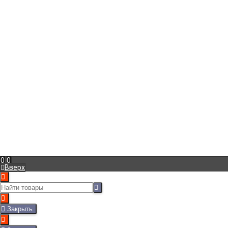
Контакты
Доставка по России и Казахстану
Оплата
Условия продажи
Политика конфиденциальности
Публичная оферта
Подписка
Оставьте нам ваш e-mail и получайте свежую информацию о
скидках и акциях.
*
Мы в соц. сетях
Рассказать друзьям!
0
0
Вверх
Закрыть