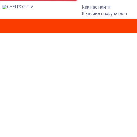
Как нас найти
В кабинет покупателя
КУРТКА ANTEATER
COACHJACKET-BLACK
ЧЕРНЫЙ
Главная
Одежда
Куртки
Куртка ANTEATER Coachjacket-black ЧЕРНЫЙ